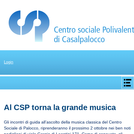
Login
Apri/C
menu
Al CSP torna la grande musica
Gli incontri di guida all’ascolto della musica classica del Centro
Sociale di Palocco, riprenderanno il prossimo 2 ottobre nei ben noti
padiglioni di viale Gorgia di Leontini 171. Come di consueto, gli