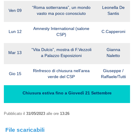
“Roma sotterranea”, un mondo
Leonella De
Ven 09
vasto ma poco conosciuto
Santis
Amnesty International (salone
Lun 12
C.Capperoni
CSP)
“Vita Dulcis”, mostra di F.Vezzoli
Gianna
Mar 13
a Palazzo Esposizioni
Naletto
Rinfresco di chiusura nell’area
Giuseppe /
Gio 15
verde del CSP
Raffaele/Tutti
Chiusura estiva fino a Giovedì 21 Settembre
Pubblicato il
31/05/2023
alle ore
13:26
File scaricabili