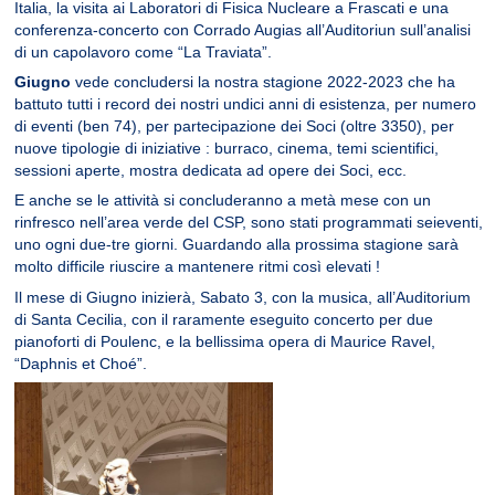
Italia, la visita ai Laboratori di Fisica Nucleare a Frascati e una
conferenza-concerto con Corrado Augias all’Auditoriun sull’analisi
di un capolavoro come “La Traviata”.
Giugno
vede concludersi la nostra stagione 2022-2023 che ha
battuto tutti i record dei nostri undici anni di esistenza, per numero
di eventi (ben 74), per partecipazione dei Soci (oltre 3350), per
nuove tipologie di iniziative : burraco, cinema, temi scientifici,
sessioni aperte, mostra dedicata ad opere dei Soci, ecc.
E anche se le attività si concluderanno a metà mese con un
rinfresco nell’area verde del CSP, sono stati programmati seieventi,
uno ogni due-tre giorni. Guardando alla prossima stagione sarà
molto difficile riuscire a mantenere ritmi così elevati !
Il mese di Giugno inizierà, Sabato 3, con la musica, all’Auditorium
di Santa Cecilia, con il raramente eseguito concerto per due
pianoforti di Poulenc, e la bellissima opera di Maurice Ravel,
“Daphnis et Choé”.