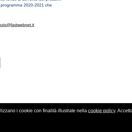
e al programma 2020-2021 che
zio@fastwebnet.it
ilizzano i cookie con finalità illustrate nella
cookie policy
. Accett
o
© Centro Sociale Polivalente di Casalpalocco - Codice fiscale 05580390580.
Note