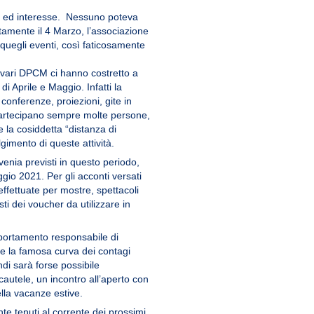
età ed interesse. Nessuno poteva
amente il 4 Marzo, l’associazione
quegli eventi, così faticosamente
 vari DPCM ci hanno costretto a
i Aprile e Maggio. Infatti la
 conferenze, proiezioni, gite in
i partecipano sempre molte persone,
 la cosiddetta “distanza di
gimento di queste attività.
ovenia previsti in questo periodo,
io 2021. Per gli acconti versati
ffettuate per mostre, spettacoli
osti dei voucher da utilizzare in
portamento responsabile di
ne la famosa curva dei contagi
di sarà forse possibile
autele, un incontro all’aperto con
ella vacanze estive.
te tenuti al corrente dei prossimi