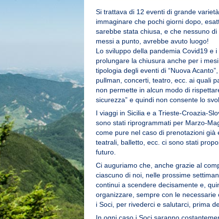
Si trattava di 12 eventi di grande vari
immaginare che pochi giorni dopo, esatt
sarebbe stata chiusa, e che nessuno di 
messi a punto, avrebbe avuto luogo!
Lo sviluppo della pandemia Covid19 e i
prolungare la chiusura anche per i mesi d
tipologia degli eventi di “Nuova Acanto”,
pullman, concerti, teatro, ecc. ai qual
non permette in alcun modo di rispettare
sicurezza” e quindi non consente lo svol
I viaggi in Sicilia e a Trieste-Croazia-Sl
sono stati riprogrammati per Marzo-Magg
come pure nel caso di prenotazioni già e
teatrali, balletto, ecc. ci sono stati prop
futuro.
Ci auguriamo che, anche grazie al com
ciascuno di noi, nelle prossime settima
continui a scendere decisamente e, quin
organizzare, sempre con le necessarie c
i Soci, per rivederci e salutarci, prima d
In ogni caso i Soci saranno costantemen