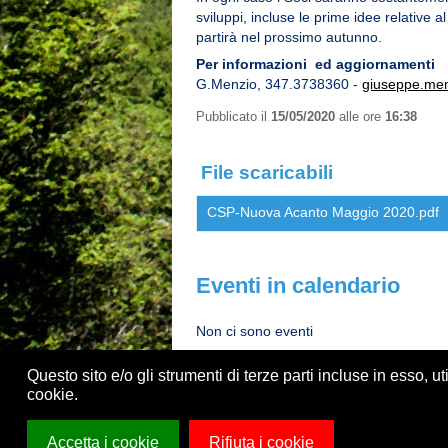
sviluppi, incluse le prime idee relativ
partirà nel prossimo autunno.
Per informazioni ed aggiornamenti
G.Menzio, 347.3738360 -
giuseppe.men
Pubblicato il
15/05/2020
alle ore
16:38
File scaricabili
CSP-Nuova Acanto Maggio 2020.pdf
Eventi in calendario
Non ci sono eventi
Questo sito e/o gli strumenti di terze parti incluse in esso, ut
cookie.
Accetta i cookie
Rifiuta i cookie
Centro Sociale Polivalente di Casalpalocc