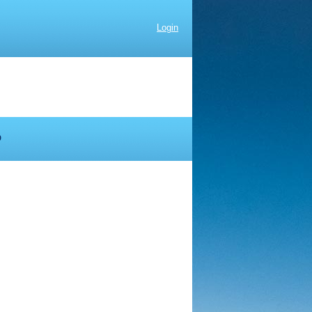
Login
D