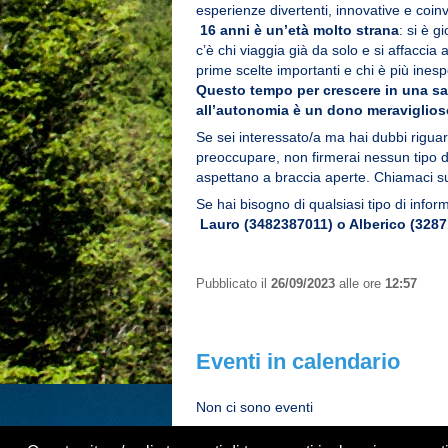
esperienze divertenti, innovative e coinv
16 anni è un’età molto strana
: si è 
c’è chi viaggia già da solo e si affaccia 
prime scelte importanti e chi è più inesp
Questo tempo per crescere in una s
all’autonomia è un dono meraviglios
Se sei interessato/a ma hai dubbi riguar
preoccupare, non firmerai nessun tipo di c
aspettano a braccia aperte. Chiamaci su
Se hai bisogno di qualsiasi tipo di info
Lauro (3482387011) o Alberico (3287
Pubblicato il
26/09/2023
alle ore
12:57
Eventi in calendario
Non ci sono eventi