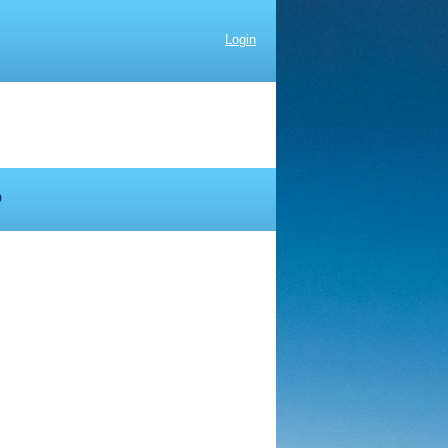
Login
D