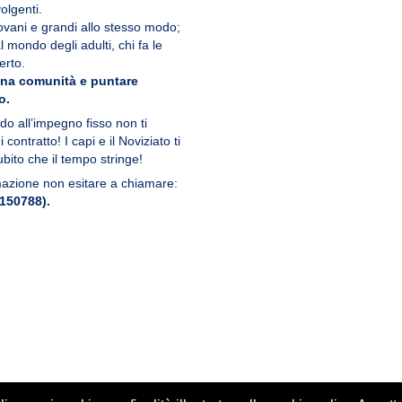
olgenti.
giovani e grandi allo stesso modo;
al mondo degli adulti, chi fa le
erto.
ana comunità e puntare
o.
do all’impegno fisso non ti
ontratto! I capi e il Noviziato ti
bito che il tempo stringe!
rmazione non esitare a chiamare:
150788).