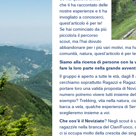
che ti ha raccontato delle
nostre esperienze e ti ha
invogliato a conoscerci,
quest’articolo è per te!
Se hai cominciato da più
piccolo/a il percorso
scout, ma l’hai dovuto
abbandonare per i più vari motivi, ma h
comunità, natura, quest’articolo è per te
Siamo alla ricerca di persone con la 
fare la loro parte nella grande avven
Il gruppo è aperto a tutte le età, dagli
cerchiamo soprattutto Ragazzi e Ragazz
portare loro una valida proposta di Nov
numero potremo vivere tutti insieme del
esempio? Trekking, vita nella natura, ci
barca a vela, qualche esperienza di Servi
sceglieremo insieme a voi.
Che cos’è il Noviziato
? Negli scout è 
ragazzi/e nella branca del Clan/Fuoco, q
ci si occupa molto della crescita dei sing