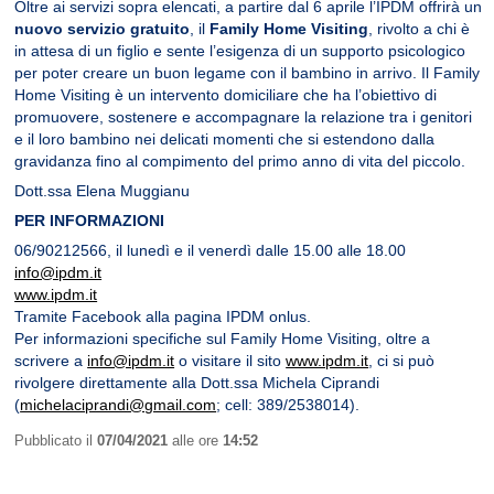
Oltre ai servizi sopra elencati, a partire dal 6 aprile l’IPDM offrirà un
nuovo servizio gratuito
, il
Family Home Visiting
, rivolto a chi è
in attesa di un figlio e sente l’esigenza di un supporto psicologico
per poter creare un buon legame con il bambino in arrivo. Il Family
Home Visiting è un intervento domiciliare che ha l’obiettivo di
promuovere, sostenere e accompagnare la relazione tra i genitori
e il loro bambino nei delicati momenti che si estendono dalla
gravidanza fino al compimento del primo anno di vita del piccolo.
Dott.ssa Elena Muggianu
PER INFORMAZIONI
06/90212566, il lunedì e il venerdì dalle 15.00 alle 18.00
info@ipdm.it
www.ipdm.it
Tramite Facebook alla pagina IPDM onlus.
Per informazioni specifiche sul Family Home Visiting, oltre a
scrivere a
info@ipdm.it
o visitare il sito
www.ipdm.it
, ci si può
rivolgere direttamente alla Dott.ssa Michela Ciprandi
(
michelaciprandi@gmail.com
; cell: 389/2538014).
Pubblicato il
07/04/2021
alle ore
14:52