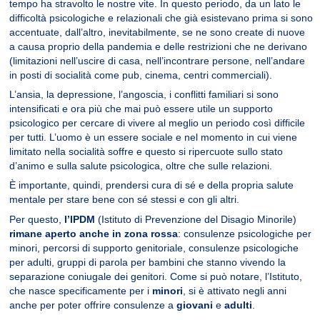
tempo ha stravolto le nostre vite. In questo periodo, da un lato le
difficoltà psicologiche e relazionali che già esistevano prima si sono
accentuate, dall’altro, inevitabilmente, se ne sono create di nuove
a causa proprio della pandemia e delle restrizioni che ne derivano
(limitazioni nell’uscire di casa, nell’incontrare persone, nell’andare
in posti di socialità come pub, cinema, centri commerciali).
L’ansia, la depressione, l’angoscia, i conflitti familiari si sono
intensificati e ora più che mai può essere utile un supporto
psicologico per cercare di vivere al meglio un periodo così difficile
per tutti. L’uomo è un essere sociale e nel momento in cui viene
limitato nella socialità soffre e questo si ripercuote sullo stato
d’animo e sulla salute psicologica, oltre che sulle relazioni.
È importante, quindi, prendersi cura di sé e della propria salute
mentale per stare bene con sé stessi e con gli altri.
Per questo,
l’IPDM
(Istituto di Prevenzione del Disagio Minorile)
rimane aperto anche in zona rossa
: consulenze psicologiche per
minori, percorsi di supporto genitoriale, consulenze psicologiche
per adulti, gruppi di parola per bambini che stanno vivendo la
separazione coniugale dei genitori. Come si può notare, l’Istituto,
che nasce specificamente per i
minori
, si è attivato negli anni
anche per poter offrire consulenze a
giovani
e
adulti
.