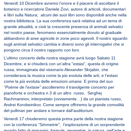
Venerdì 10 Dicembre avremo l’onore e il piacere di ascoltare il
botanico e ricercatore Daniele Zovi, autore di articoli, documentari
e libri sulla Natura; alcuni dei suoi libri sono disponibili anche nella
nostra biblioteca. La sua conferenza sarà relativa ad un tema di
grande attualità, e cioè la crescente presenza di animali selvatici
nel nostro paese, fenomeno essenzialmente dovuto al graduale
abbandono di aree agricole in zone poco agevoli. Il nostro sguardo
sugli animali selvatici cambia e diversi sono gli interrogativi che si
pongono circa il nostro rapporto con loro.
L’ultimo concerto della nostra stagione avrà luogo Sabato 11
Dicembre, e si chiuderà con un’altra “estasi”, questa di origine
russa, immaginata dal visionario Alexander Skrjabin, che
considerava la musica come la più evoluta delle arti, e l’estasi
come la più evoluta delle emozioni umane. E prima del suo
“Poème de l’extase”
ascolteremo il travolgente concerto per
pianoforte e orchestra n.3 di un altro russo, Serghej
Rachmaninov, interpretato (ovviamente…) da un pianista russo,
Andrei Korobeinikov. Come sempre offriremo la grande comodità
del pullman per andare e tornare dall’auditorium.
Venerdì 17 chiuderemo questa prima parte della nostra stagione
con la conferenza
“Simmetrie”
, l’esplorazione di un sorprendente
mondo fatto di immagini, formule, geometrie, in natura, nell’arte e