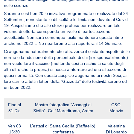
nelle scienze.
Saranno così ben 20 le iniziative programmate e realizzate dal 24
Settembre, nonostante le difficoltà e le limitazioni dovute al Coivid-
19. Auspichiamo che allo sforzo profuso per realizzare un tale
volume di offerta corrisponda un livello di partecipazione
accettabile. Non sarà comunque facile mantenere questo ritmo
anche nel 2022… Ne riparleremo alla riapertura il 14 Gennaio.
Ci auguriamo naturalmente che attraverso il costante rispetto delle
norme e la riduzione della percentuale di chi (irresponsabilmente)
non vuole fare il vaccino (mettendo così a rischio la salute degli
altri oltre che la propria) si riesca a ritornare ad una situazione di
quasi normalità. Con questo auspicio auguriamo ai nostri Soci, ai
loro cari e a tutti i lettori della “Gazzetta” delle festività serene ed
un buon 2022.
Fino al
Mostra fotografica “Assaggi di
G&G
31 Dic
Sicilia”, Golf Marediroma, Ardea
Menzio
Ven 03
L’estasi di Santa Cecilia (Raffaello),
Valentina
15:30
conferenza
Di Lonardo