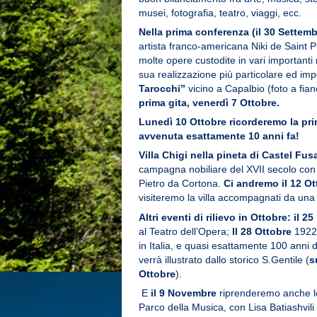
musei, fotografia, teatro, viaggi, ecc.
Nella prima conferenza (il 30 Settemb
artista franco-americana Niki de Saint P
molte opere custodite in vari important
sua realizzazione più particolare ed im
Tarocchi”
vicino a Capalbio (foto a fia
prima gita, venerdì 7 Ottobre.
Lunedì 10 Ottobre ricorderemo la pr
avvenuta esattamente 10 anni fa!
Villa Chigi nella pineta di Castel Fu
campagna nobiliare del XVII secolo con i
Pietro da Cortona.
Ci andremo il 12 Ot
visiteremo la villa accompagnati da una s
Altri eventi di rilievo in Ottobre: il 2
al Teatro dell’Opera;
Il 28 Ottobre
1922 
in Italia, e quasi esattamente 100 anni
verrà illustrato dallo storico S.Gentile (
s
Ottobre
).
E
il 9 Novembre
riprenderemo anche le
Parco della Musica, con Lisa Batiashvili