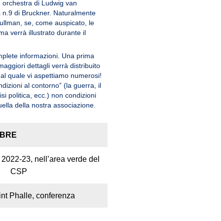
e orchestra di Ludwig van
a n.9 di Bruckner. Naturalmente
llman, se, come auspicato, le
 verrà illustrato durante il
plete informazioni. Una prima
aggiori dettagli verrà distribuito
 al quale vi aspettiamo numerosi!
izioni al contorno” (la guerra, il
risi politica, ecc.) non condizioni
ella della nostra associazione.
MBRE
 2022-23, nell’area verde del
CSP
int Phalle, conferenza