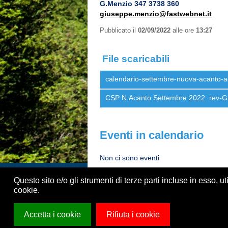
G.Menzio 347 3738 360
giuseppe.menzio@fastwebnet.it
Pubblicato il
02/09/2022
alle ore
13:27
File scaricabili
calendario-settembre-nuova-acanto-
CSP N.Acanto Settembre 2022. rev-
Eventi in calendario
Non ci sono eventi
Questo sito e/o gli strumenti di terze parti incluse in esso, ut
cookie.
Accetta i cookie
Rifiuta i cookie
Centro Sociale Polivalente di Casalpalocc
Made with oZone iQ