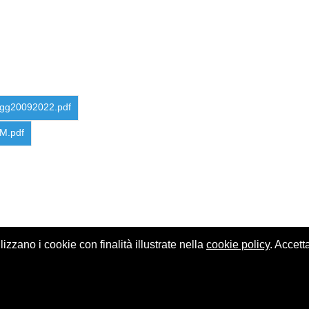
agg20092022.pdf
GM.pdf
ilizzano i cookie con finalità illustrate nella
cookie policy
. Accett
o
© Centro Sociale Polivalente di Casalpalocco - Codice fiscale 05580390580.
Note