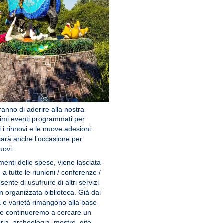
anno di aderire alla nostra
primi eventi programmati per
 i rinnovi e le nuove adesioni.
sarà anche l’occasione per
uovi.
menti delle spese, viene lasciata
a tutte le riunioni / conferenze /
ente di usufruire di altri servizi
 organizzata biblioteca. Già dai
à e varietà rimangono alla base
, e continueremo a cercare un
ria, archeologia, mostre, gite,