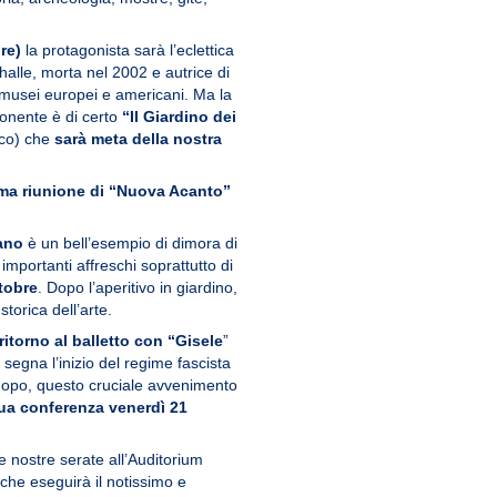
re)
la protagonista sarà l’eclettica
halle, morta nel 2002 e autrice di
i musei europei e americani. Ma la
ponente è di certo
“Il Giardino dei
nco) che
sarà meta della nostra
ima riunione di “Nuova Acanto”
sano
è un bell’esempio di dimora di
mportanti affreschi soprattutto di
tobre
. Dopo l’aperitivo in giardino,
torica dell’arte.
5 ritorno al balletto con “Gisele
”
segna l’inizio del regime fascista
 dopo, questo cruciale avvenimento
ua conferenza venerdì 21
 nostre serate all’Auditorium
 che eseguirà il notissimo e