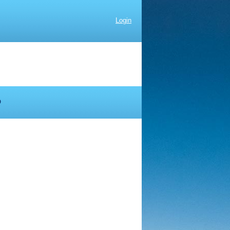
Login
D