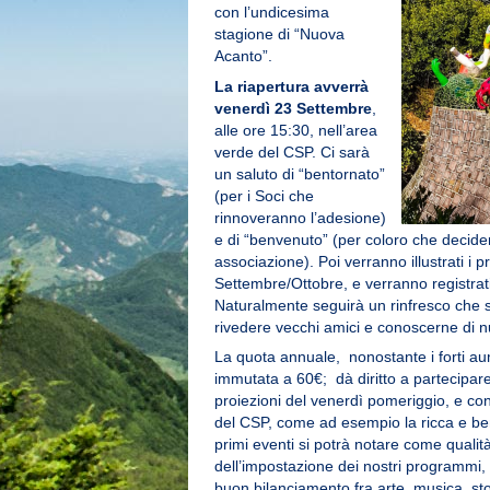
con l’undicesima
stagione di “Nuova
Acanto”.
La riapertura avverrà
venerdì 23 Settembre
,
alle ore 15:30, nell’area
verde del CSP. Ci sarà
un saluto di “bentornato”
(per i Soci che
rinnoveranno l’adesione)
e di “benvenuto” (per coloro che decider
associazione). Poi verranno illustrati i 
Settembre/Ottobre, e verranno registrati
Naturalmente seguirà un rinfresco che 
rivedere vecchi amici e conoscerne di n
La quota annuale, nonostante i forti au
immutata a 60€; dà diritto a partecipare 
proiezioni del venerdì pomeriggio, e cons
del CSP, come ad esempio la ricca e ben
primi eventi si potrà notare come qualit
dell’impostazione dei nostri programmi
buon bilanciamento fra arte, musica, sto