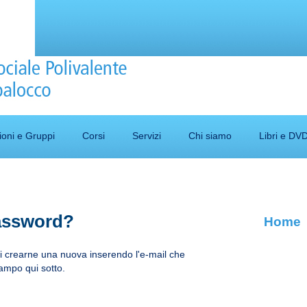
ioni e Gruppi
Corsi
Servizi
Chi siamo
Libri e DV
password?
Home
oi crearne una nuova inserendo l'e-mail che
campo qui sotto.