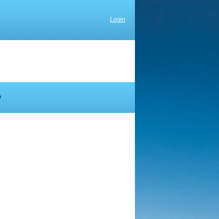
Login
D