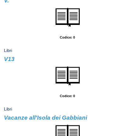
V.
Autore: Pynchon, Thomas
Codice: 0
Libri
V13
Autore: Carrère, Emmanuel
Codice: 0
Libri
Vacanze all'Isola dei Gabbiani
Autore: Lindgren, Astrid