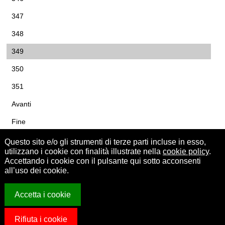
347
348
349
350
351
Avanti
Fine
Questo sito e/o gli strumenti di terze parti incluse in esso,
utilizzano i cookie con finalità illustrate nella
cookie policy
.
Accettando i cookie con il pulsante qui sotto acconsenti
all’uso dei cookie.
Accetta i cookie
Centro Sociale Polivalente di Casalpalocco
© Centro Sociale
Rifiuta i cookie
Polivalente di Casalpalocco - Codice fiscale 05580390580.
Note