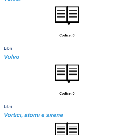
Autore: De Giovanni, Maurizio
Codice: 0
Libri
Volvo
Autore: Loe, Erlend
Codice: 0
Libri
Vortici, atomi e sirene
Autore: Pierantoni, Ruggero