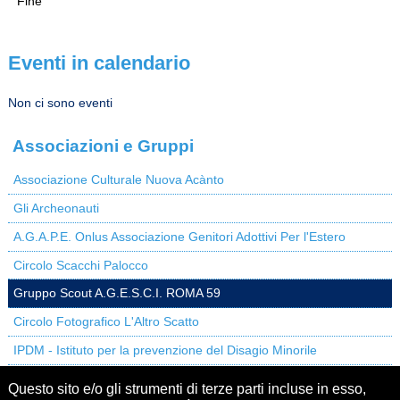
Fine
Eventi in calendario
Non ci sono eventi
Associazioni e Gruppi
Associazione Culturale Nuova Acànto
Gli Archeonauti
A.G.A.P.E. Onlus Associazione Genitori Adottivi Per l'Estero
Circolo Scacchi Palocco
Gruppo Scout A.G.E.S.C.I. ROMA 59
Circolo Fotografico L'Altro Scatto
IPDM - Istituto per la prevenzione del Disagio Minorile
Gruppo abili nel cuore - Progetto di sostegno alle famiglie con
Questo sito e/o gli strumenti di terze parti incluse in esso,