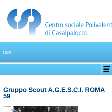
Login
Apri/C
menu
Gruppo Scout A.G.E.S.C.I. ROMA
59