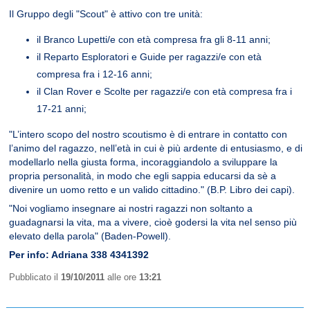
Il Gruppo degli "Scout" è attivo con tre unità:
il Branco Lupetti/e con età compresa fra gli 8-11 anni;
il Reparto Esploratori e Guide per ragazzi/e con età
compresa fra i 12-16 anni;
il Clan Rover e Scolte per ragazzi/e con età compresa fra i
17-21 anni;
"L’intero scopo del nostro scoutismo è di entrare in contatto con
l’animo del ragazzo, nell’età in cui è più ardente di entusiasmo, e di
modellarlo nella giusta forma, incoraggiandolo a sviluppare la
propria personalità, in modo che egli sappia educarsi da sè a
divenire un uomo retto e un valido cittadino." (B.P. Libro dei capi).
"Noi vogliamo insegnare ai nostri ragazzi non soltanto a
guadagnarsi la vita, ma a vivere, cioè godersi la vita nel senso più
elevato della parola" (Baden-Powell).
Per info: Adriana 338 4341392
Pubblicato il
19/10/2011
alle ore
13:21