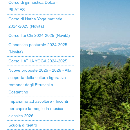
Corso di ginnastica Dolce -
PILATES
Corso di Hatha Yoga matinée
2024-2025 (Novità)
Corso Tai Chi 2024-2025 (Novità)
Ginnastica posturale 2024-2025
(Novità)
Corso HATHA YOGA 2024-2025
Nuove proposte 2025 - 2026 - Alla
scoperta della cultura figurativa
romana: dagli Etruschi a
Costantino
Impariamo ad ascoltare - Incontri
per capire la meglio la musica
classica 2026
Scuola di teatro