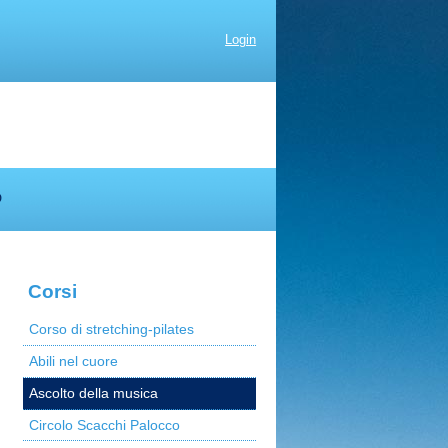
Login
D
Corsi
Corso di stretching-pilates
Abili nel cuore
Ascolto della musica
Circolo Scacchi Palocco