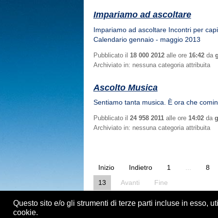
Impariamo ad ascoltare
Impariamo ad ascoltare Incontri per capi
Calendario gennaio - maggio 2013
Pubblicato il
18 000 2012
alle ore
16:42
da
Archiviato in: nessuna categoria attribuita
Ascolto Musica
Sentiamo tanta musica. È ora che comin
Pubblicato il
24 958 2011
alle ore
14:02
da
g
Archiviato in: nessuna categoria attribuita
Inizio
Indietro
1
...
8
13
Avanti
Fine
Questo sito e/o gli strumenti di terze parti incluse in esso, ut
cookie.