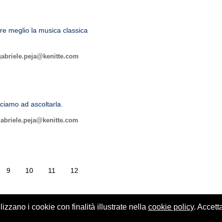
re meglio la musica classica
gabriele.peja@kenitte.com
ciamo ad ascoltarla.
abriele.peja@kenitte.com
9
10
11
12
ilizzano i cookie con finalità illustrate nella
cookie policy
. Accett