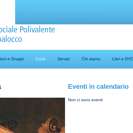
ioni e Gruppi
Corsi
Servizi
Chi siamo
Libri e DV
a
Eventi in calendario
Non ci sono eventi