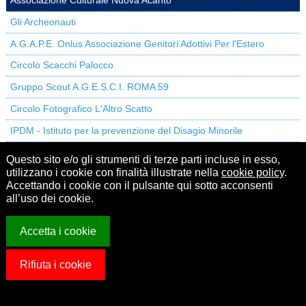
Associazione Culturale Nuova Acànto
Gli Archeonauti
A.G.A.P.E. Onlus Associazione Genitori Adottivi Per l'Estero
Circolo Scacchi Palocco
Gruppo Scout A.G.E.S.C.I. ROMA 59
Circolo Fotografico L'Altro Scatto
IPDM - Istituto per la prevenzione del Disagio Minorile
Gruppo abili nel cuore - Progetto di sostegno alle famiglie con
Questo sito e/o gli strumenti di terze parti incluse in esso,
persona disabile
utilizzano i cookie con finalità illustrate nella
cookie policy
.
Accettando i cookie con il pulsante qui sotto acconsenti
Associazione La Bottega del Dubbio
all’uso dei cookie.
Accetta i cookie
Centro Sociale Polivalente di Casalpalocco
© Centro Sociale
Rifiuta i cookie
Polivalente di Casalpalocco - Codice fiscale 05580390580.
Note
legali
.
Made with oZone iQ