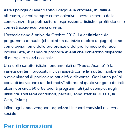
Altra tipologia di eventi sono i viaggi e le crociere, ín Italia e
all'estero, aventi sempre come obiettivo I'accrescimento delle
conoscenze di popoli, culture, espressioni artistiche, profili storici, e
contesti socio-economici diversi.
L'associazione è attiva da Ottobre 2012. La definizione del
programma annuale (che si attua da inizio ottobre a giugno) tiene
conto ovviamente delle preferenze e del profilo medio dei Soci,
inclusa l'età, evitando dí proporre eventi che richiedono dispendio
di energie o sforzi eccessivi.
Una delle caratteristiche fondamentali di "Nuova Acànto" è Ia
varietà dei temi proposti, inclusi aspetti come la salute, I'ambiente,
o avvenimenti di particolare attualità e rilevanza. Ogni anno poí si
cerca di individuare un "leit motiv" attorno al quale vengono definiti
alcuni dei circa 50 o-55 eventi programmati (ad esempio, negli
ultimi tre anni temi conduttori, parziali, sono stati: la Russia, la
Cina, I'lslam).
lnfine ogni anno vengono organizzati incontri conviviali e la cena
sociale.
Per informazioni